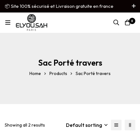
📦 Site 100% sécurisé et Livraison gratuite en france
métropolitaine
0
French
▼
Sac Porté travers
Home
Products
Sac Porté travers
Default sorting
Showing all 2 results