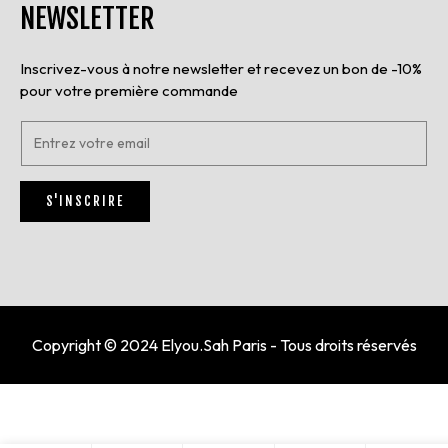
NEWSLETTER
Inscrivez-vous à notre newsletter et recevez un bon de -10%
pour votre première commande
E
n
t
r
S'INSCRIRE
e
z
v
o
t
r
e
e
Copyright © 2024 Elyou.Sah Paris - Tous droits réservés
m
a
i
l
*