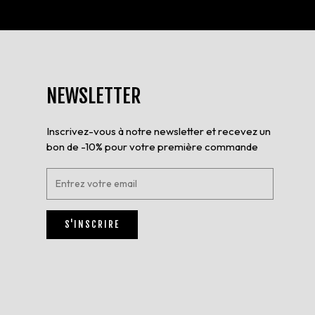
NEWSLETTER
Inscrivez-vous à notre newsletter et recevez un
bon de -10% pour votre première commande
E
n
t
r
S'INSCRIRE
e
z
v
o
t
r
e