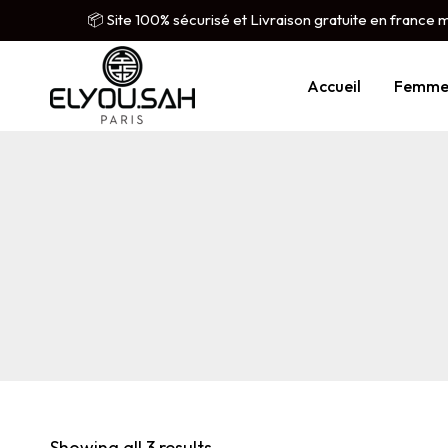
📦 Site 100% sécurisé et Livraison gratuite en france 
Accueil
Femm
Showing all 3 results