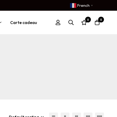
French
▼
0
0
Carte cadeau
Default sorting