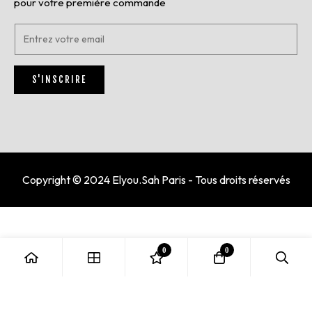
pour votre première commande
E
n
t
r
S'INSCRIRE
e
z
v
o
t
r
e
e
Copyright © 2024 Elyou.Sah Paris - Tous droits réservés
m
a
i
l
*
0
0