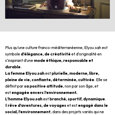
Plus qu’une culture franco-méditerranéenne, Elyou.sah est
symbole
d’élégance, de créativité
et d’originalité en
s’inspirant d’une
mode éthique, responsable et
durable
.
La femme Elyou.sah
est
plurielle, moderne, libre,
pleine de vie, confiante, déterminée, cultivée
. Elle se
définit par
sa positive attitude
, non par son âge, et
est
engagée envers l’environnement.
L’homme Elyou.sah
est
branché, sportif, dynamique
.
Il
rêve d’aventures, de voyages
et est
engagé dans le
social, l’environnement
, dans des projets variés qui ne