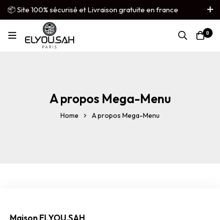
📦 Site 100% sécurisé et Livraison gratuite en france
métropolitaine
0
French
▼
A propos Mega-Menu
Home
A propos Mega-Menu
Maison ELYOU.SAH