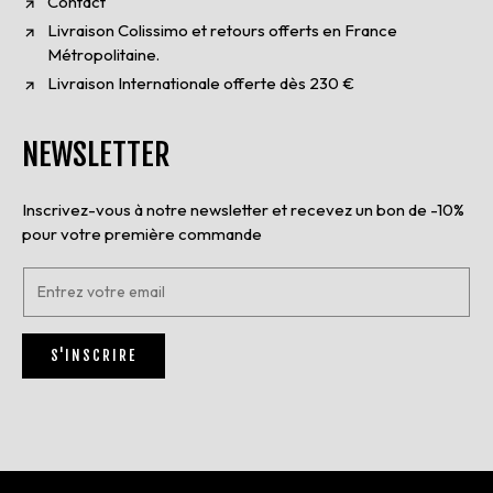
Contact
Livraison Colissimo et retours offerts en France
Métropolitaine.
Livraison Internationale offerte dès 230 €
NEWSLETTER
Inscrivez-vous à notre newsletter et recevez un bon de -10%
pour votre première commande
E
n
t
r
S'INSCRIRE
e
z
v
o
t
r
e