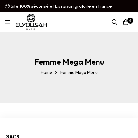
📦 Site 100% sécurisé et Livraison gratuite en france
métropolitaine
0
French
▼
Femme Mega Menu
Home
Femme Mega Menu
SACS