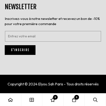
NEWSLETTER
Inscrivez-vous à notre newsletter et recevez un bon de -10%
pour votre première commande
E
n
t
r
S'INSCRIRE
e
z
v
o
t
r
e
e
Copyright © 2024 Elyou.Sah Paris - Tous droits réservés
m
a
i
0
0
l
*