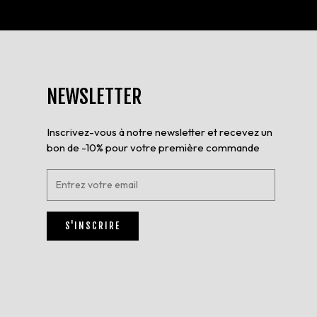
NEWSLETTER
Inscrivez-vous à notre newsletter et recevez un
bon de -10% pour votre première commande
E
n
t
r
S'INSCRIRE
e
z
v
o
t
r
e