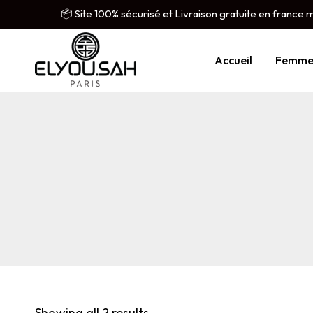
📦 Site 100% sécurisé et Livraison gratuite en france 
Accueil
Femm
Showing all 2 results