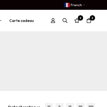
French
▼
0
0
Carte cadeau
Default sorting