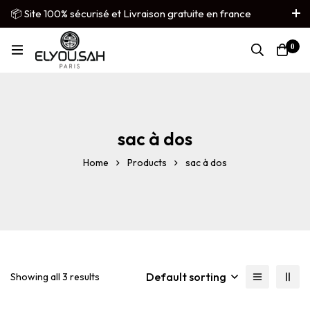
📦 Site 100% sécurisé et Livraison gratuite en france
métropolitaine
0
French
▼
sac à dos
Home
Products
sac à dos
Default sorting
Showing all 3 results