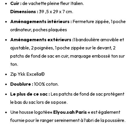
Cuir :
de vachette pleine fleur Italien.
Dimensions :
39 ,5 x 29 x 7 cm.
Aménagements intérieurs :
Fermeture zippée, 1 poche
ordinateur, poches plaquées
Aménagements extérieurs :
1 bandoulière amovible et
ajustable, 2 poignées, 1 poche zippée sur le devant, 2
patchs de fond de sac en cuir, marquage embossé ton sur
ton.
Zip Ykk Excella©
Doublure :
100% coton.
Le plus de ce sac :
Les patchs de fond de sac protègent
le bas du sac lors de sa pose.
Une housse logotée
« Elyou.sah Paris «
est également
fournie pour le ranger sereinement à l’abri de la poussière.