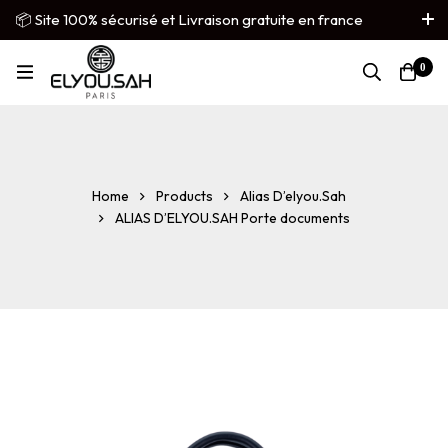
📦 Site 100% sécurisé et Livraison gratuite en france
métropolitaine
0
French
▼
Home
Products
Alias D’elyou.Sah
ALIAS D’ELYOU.SAH Porte documents