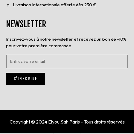
Livraison Internationale offerte dès 230 €
NEWSLETTER
Inscrivez-vous à notre newsletter et recevez un bon de -10%
pour votre première commande
E
n
t
r
S'INSCRIRE
e
z
v
o
t
r
e
e
Copyright © 2024 Elyou.Sah Paris - Tous droits réservés
m
a