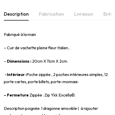
Description
Fabrication
Livraison
Entre
Fabriqué à la main
– Cuir de vachette pleine fleur Italien..
–
Dimensions :
20cm X 11cm X 2cm.
–
Intérieur :
Poche zippée , 2 poches intérieures simples, 12
porte cartes, porte billets, porte-monnaie.
– Fermeture
Zippée : Zip Ykk Excella©.
Description poignée: 1 dragonne amovible ( à rajouter