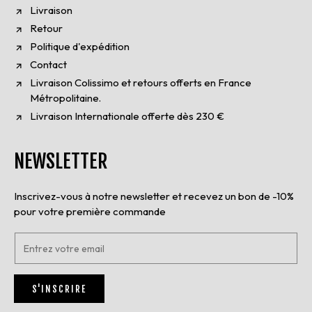
Livraison
Retour
Politique d'expédition
Contact
Livraison Colissimo et retours offerts en France
Métropolitaine.
Livraison Internationale offerte dès 230 €
NEWSLETTER
Inscrivez-vous à notre newsletter et recevez un bon de -10%
pour votre première commande
E
n
t
r
S'INSCRIRE
e
z