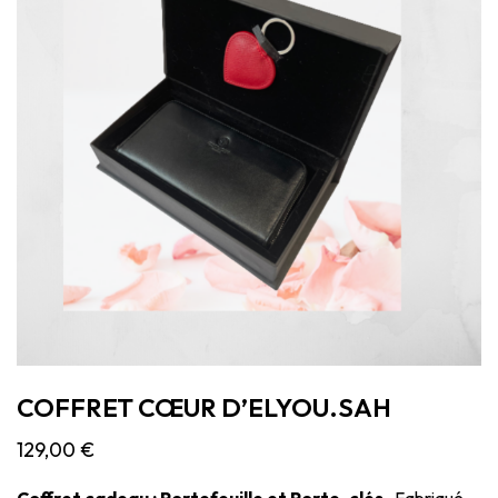
COFFRET CŒUR D’ELYOU.SAH
129,00
€
Coffret cadeau :
Portefeuille et Porte-clés .
Fabriqué