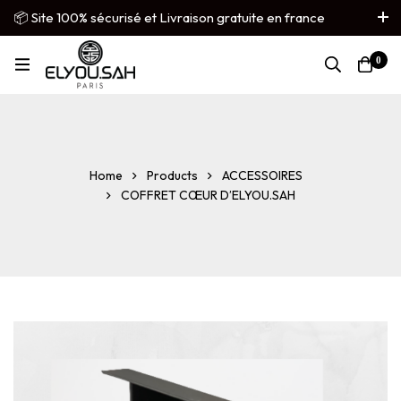
📦 Site 100% sécurisé et Livraison gratuite en france
métropolitaine
0
French
▼
Home
Products
ACCESSOIRES
COFFRET CŒUR D’ELYOU.SAH