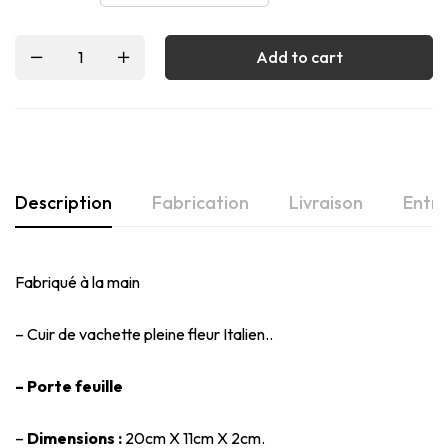
Add to cart
Description
Fabrication
Livraison
Entre
Fabriqué à la main
– Cuir de vachette pleine fleur Italien..
– Porte feuille
–
Dimensions :
20cm X 11cm X 2cm.