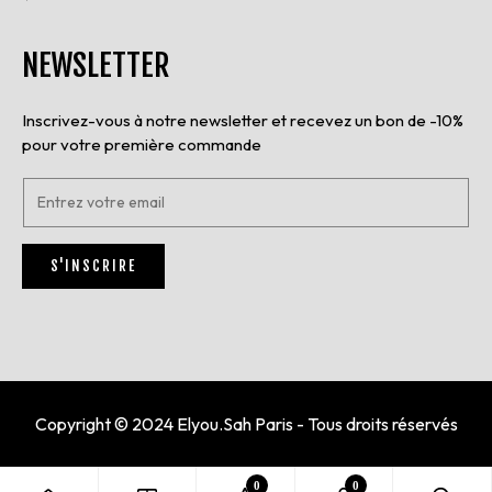
NEWSLETTER
Inscrivez-vous à notre newsletter et recevez un bon de -10%
pour votre première commande
E
n
t
r
S'INSCRIRE
e
z
v
o
t
r
e
e
Copyright © 2024 Elyou.Sah Paris - Tous droits réservés
m
a
i
0
0