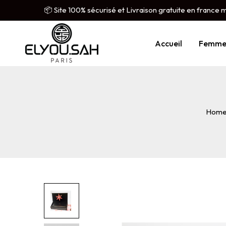
📦 Site 100% sécurisé et Livraison gratuite en france 
Accueil
Femm
Hom