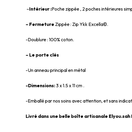
–
Intérieur :
Poche zippée , 2 poches intérieures simp
– Fermeture
Zippée : Zip Ykk Excella©.
-Doublure : 100% coton.
– Le porte clés
-Un anneau principal en métal
-Dimensions:
3 x 1.5 x 11 cm .
-Emballé par nos soins avec attention, et sans indicat
Livré dans une belle boîte artisanale Elyou.sah P