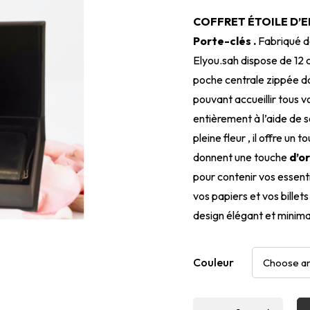
COFFRET ÉTOILE D’
Porte-clés .
Fabriqué da
Elyou.sah dispose de 12 
poche centrale zippée d
pouvant accueillir tous v
entièrement à l’aide de s
pleine fleur , il offre u
donnent une touche
d’o
pour contenir vos essenti
vos papiers et vos billet
design élégant et minima
Couleur