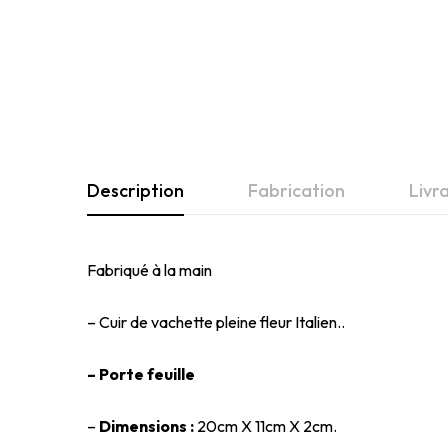
Description
Fabrication
Livr
Fabriqué à la main
– Cuir de vachette pleine fleur Italien..
– Porte feuille
–
Dimensions :
20cm X 11cm X 2cm.