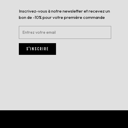
Inscrivez-vous à notre newsletter et recevez un
bon de -10% pour votre première commande
E
n
t
r
S'INSCRIRE
e
z
v
o
t
r
e
e
m
a
i
l
*