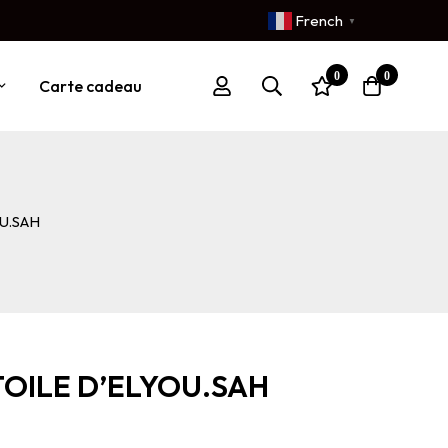
French
▼
0
0
Carte cadeau
U.SAH
OILE D’ELYOU.SAH