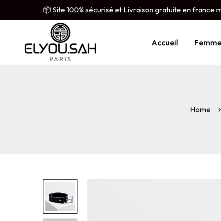
📦 Site 100% sécurisé et Livraison gratuite en france 
Accueil
Femm
Home