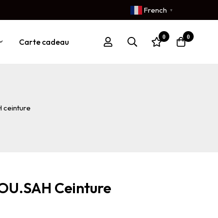
French
▼
0
0
Carte cadeau
 ceinture
OU.SAH Ceinture