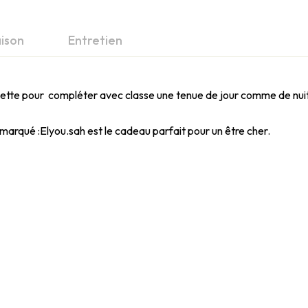
aison
Entretien
chette pour compléter avec classe une tenue de jour comme de nuit
n marqué :Elyou.sah est le cadeau parfait pour un être cher.