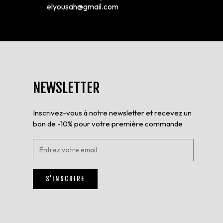
elyousah@gmail.com
NEWSLETTER
Inscrivez-vous à notre newsletter et recevez un
bon de -10% pour votre première commande
E
n
t
r
S'INSCRIRE
e
z
v
o
t