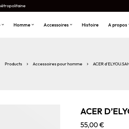
métropolitaine
e
Homme
Accessoires
Histoire
A propos
Products
Accessoires pour homme
ACER d’ELYOU.SAH
ACER D’ELY
55,00
€