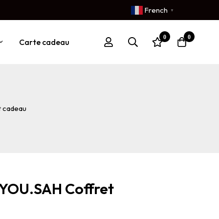
French
▼
0
0
Carte cadeau
 cadeau
YOU.SAH Coffret