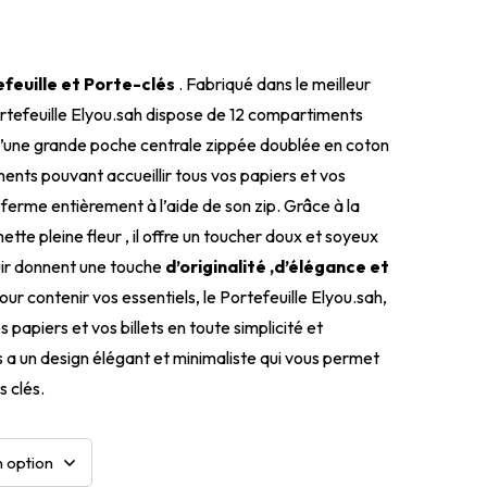
efeuille et Porte-clés
. Fabriqué dans le meilleur
Portefeuille Elyou.sah dispose de 12 compartiments
d’une grande poche centrale zippée doublée en coton
nts pouvant accueillir tous vos papiers et vos
e ferme entièrement à l’aide de son zip. Grâce à la
ette pleine fleur , il offre un toucher doux et soyeux
ir donnent une touche
d’originalité ,d’élégance et
ur contenir vos essentiels, le Portefeuille Elyou.sah,
 papiers et vos billets en toute simplicité et
 a un design élégant et minimaliste qui vous permet
s clés.