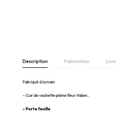
Description
Fabrication
Livr
Fabriqué à la main
– Cuir de vachette pleine fleur Italien..
– Porte feuille