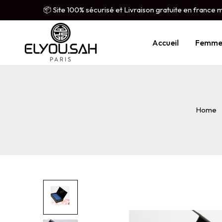
📦 Site 100% sécurisé et Livraison gratuite en france 
Accueil
Femm
Home