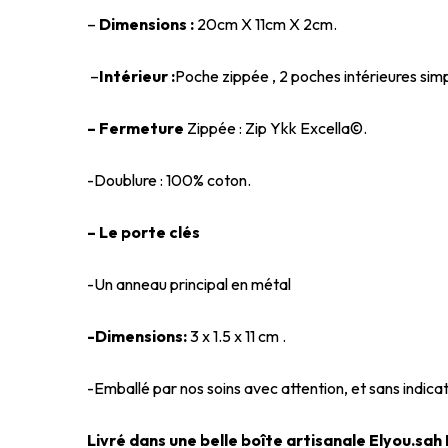
–
Dimensions :
20cm X 11cm X 2cm.
–
Intérieur :
Poche zippée , 2 poches intérieures simp
– Fermeture
Zippée : Zip Ykk Excella©.
-Doublure : 100% coton.
– Le porte clés
-Un anneau principal en métal
-Dimensions:
3 x 1.5 x 11 cm .
-Emballé par nos soins avec attention, et sans indicat
Livré dans une belle boîte artisanale Elyou.sah P