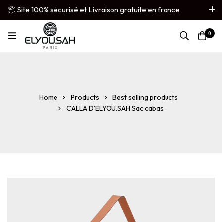
📦 Site 100% sécurisé et Livraison gratuite en france
métropolitaine
0
French
▼
Home
Products
Best selling products
CALLA D'ELYOU.SAH Sac cabas