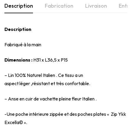
Description
Fabrication
Livraison
Entre
Description
Fabriqué à la main
Dimensions :
H31 x L36,5 x P15
– Lin 100% Naturel Italien . Ce tissu a un
aspect léger ,résistant et très confortable.
– Anse en cuir de vachette pleine fleur Italien .
-Une poche intérieure zippée et des poches plates « Zip Ykk
Excella© ».