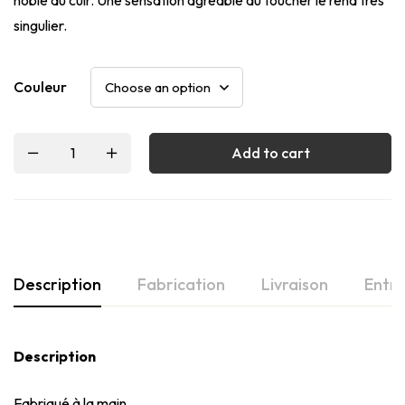
singulier.
Couleur
Add to cart
Description
Fabrication
Livraison
Entre
Description
Fabriqué à la main