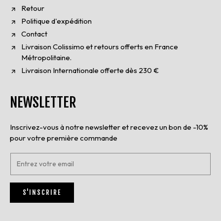
Retour
Politique d'expédition
Contact
Livraison Colissimo et retours offerts en France
Métropolitaine.
Livraison Internationale offerte dès 230 €
NEWSLETTER
Inscrivez-vous à notre newsletter et recevez un bon de -10%
pour votre première commande
E
n
t
r
S'INSCRIRE
e
z
v