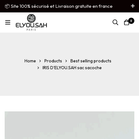
📦 Site 100% sécurisé et Livraison gratuite en france
métropolitaine
0
French
▼
Home
Products
Best selling products
IRIS D'ELYOU.SAH sac sacoche