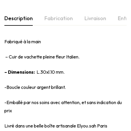
Description
Fabrication
Livraison
Entre
Fabriqué à la main
– Cuir de vachette pleine fleur Italien.
– Dimensions:
L.30xl.10 mm.
-Boucle couleur argent brillant.
-Emballé par nos soins avec attention, et sans indication du
prix
Livré dans une belle boîte artisanale Elyou.sah Paris