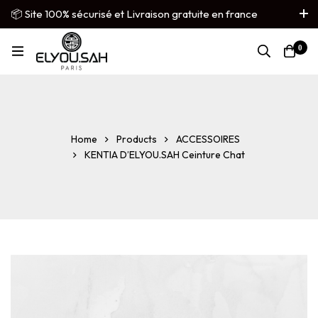
📦 Site 100% sécurisé et Livraison gratuite en france
métropolitaine
0
French
▼
Home
Products
ACCESSOIRES
KENTIA D’ELYOU.SAH Ceinture Chat