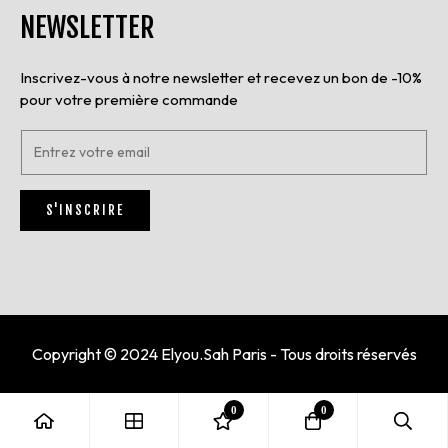
NEWSLETTER
Inscrivez-vous à notre newsletter et recevez un bon de -10%
pour votre première commande
E
n
t
r
S'INSCRIRE
e
z
v
o
t
r
e
e
Copyright © 2024 Elyou.Sah Paris - Tous droits réservés
m
a
i
0
0
l
*