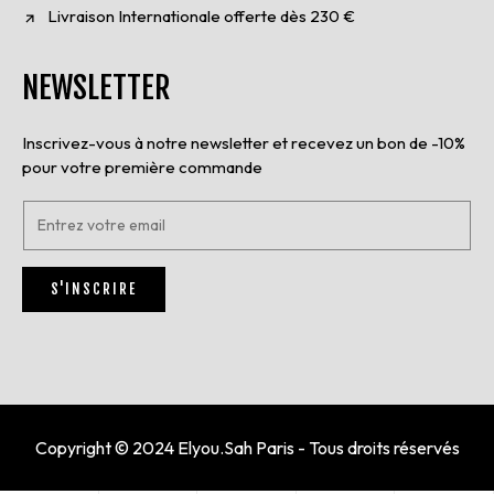
Livraison Internationale offerte dès 230 €
NEWSLETTER
Inscrivez-vous à notre newsletter et recevez un bon de -10%
pour votre première commande
E
n
t
r
S'INSCRIRE
e
z
v
o
t
r
e
e
Copyright © 2024 Elyou.Sah Paris - Tous droits réservés
m
a