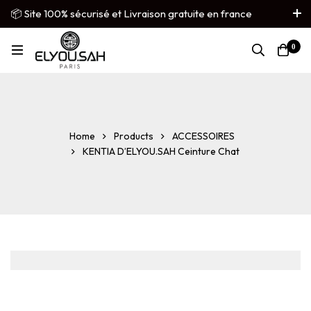
📦 Site 100% sécurisé et Livraison gratuite en france
métropolitaine
0
French
▼
Home
Products
ACCESSOIRES
KENTIA D’ELYOU.SAH Ceinture Chat