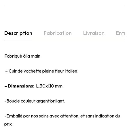
Description
Fabrication
Livraison
Entre
Fabriqué à la main
– Cuir de vachette pleine fleur Italien.
– Dimensions:
L.30xl.10 mm.
-Boucle couleur argent brillant.
-Emballé par nos soins avec attention, et sans indication du
prix