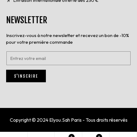
Livraison Internationale offerte dès 230 €
NEWSLETTER
Inscrivez-vous à notre newsletter et recevez un bon de -10%
pour votre première commande
E
n
t
r
S'INSCRIRE
e
z
v
o
t
r
e
e
Copyright © 2024 Elyou.Sah Paris - Tous droits réservés
m
a
i
0
0