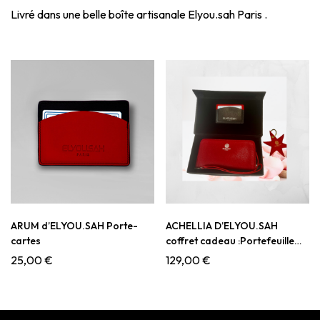
Livré dans une belle boîte artisanale Elyou.sah Paris .
ARUM d’ELYOU.SAH Porte-
ACHELLIA D’ELYOU.SAH
cartes
coffret cadeau :Portefeuille
,Porte-clés et Porte cartes
25,00
€
129,00
€