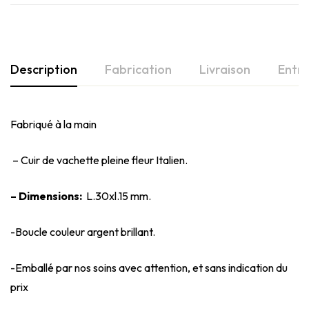
Description
Fabrication
Livraison
Entre
Fabriqué à la main
– Cuir de vachette pleine fleur Italien.
– Dimensions:
L.30xl.15 mm.
-Boucle couleur argent brillant.
-Emballé par nos soins avec attention, et sans indication du
prix