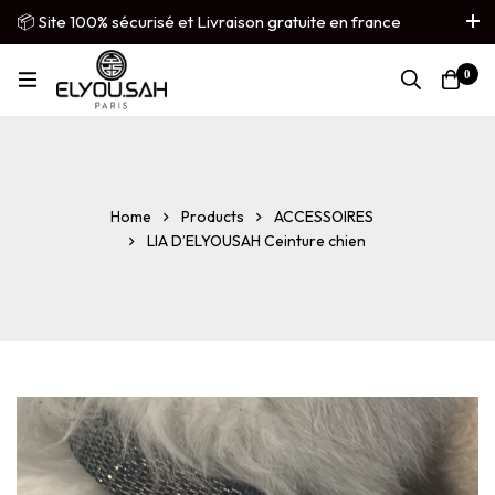
📦 Site 100% sécurisé et Livraison gratuite en france
métropolitaine
0
French
▼
Home
Products
ACCESSOIRES
LIA D’ELYOUSAH Ceinture chien