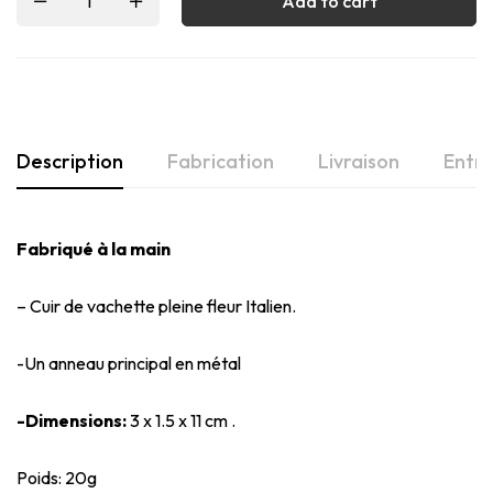
Add to cart
Description
Fabrication
Livraison
Entre
Fabriqué à la main
– Cuir de vachette pleine fleur Italien.
-Un anneau principal en métal
-Dimensions:
3 x 1.5 x 11 cm .
Poids: 20g