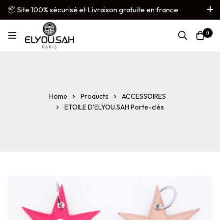
📦 Site 100% sécurisé et Livraison gratuite en france
métropolitaine
0
French
▼
Home
Products
ACCESSOIRES
ETOILE D’ELYOU.SAH Porte-clés