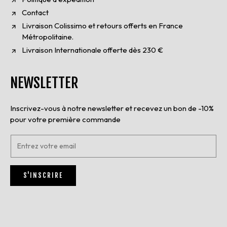
Contact
Livraison Colissimo et retours offerts en France
Métropolitaine.
Livraison Internationale offerte dès 230 €
NEWSLETTER
Inscrivez-vous à notre newsletter et recevez un bon de -10%
pour votre première commande
E
n
t
r
S'INSCRIRE
e
z
v
o
t
r