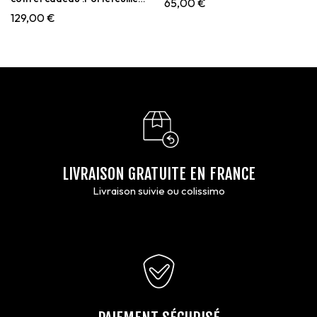
65,00
€
,Porte-clés et Porte cartes
129,00
€
LIVRAISON GRATUITE EN FRANCE
Livraison suivie ou colissimo