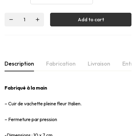
Add to cart
Description
Fabrication
Livraison
Entre
Fabriqué à la main
– Cuir de vachette pleine fleur Italien.
– Fermeture par pression
-Dimensions : 10 x 7 cm