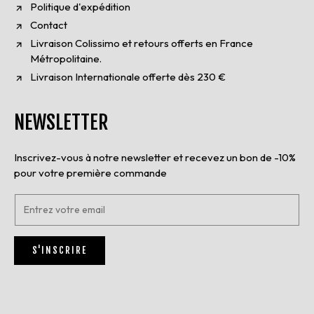
Politique d'expédition
Contact
Livraison Colissimo et retours offerts en France
Métropolitaine.
Livraison Internationale offerte dès 230 €
NEWSLETTER
Inscrivez-vous à notre newsletter et recevez un bon de -10%
pour votre première commande
E
n
t
r
S'INSCRIRE
e
z
v
o
t