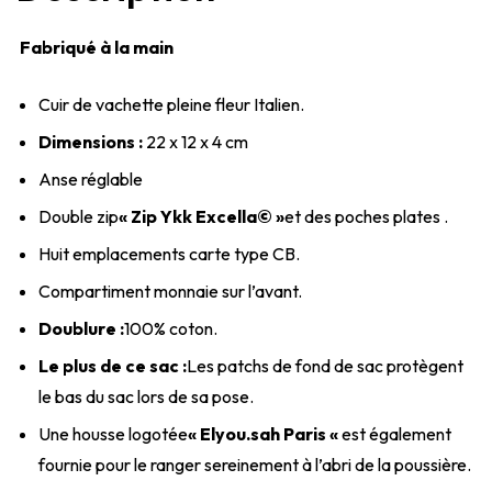
Fabriqué à la main
Cuir de vachette pleine fleur Italien.
Dimensions :
22 x 12 x 4 cm
Anse réglable
Double zip
« Zip Ykk Excella© »
et des poches plates .
Huit emplacements carte type CB.
Compartiment monnaie sur l’avant.
Doublure :
100% coton.
Le plus de ce sac :
Les patchs de fond de sac protègent
le bas du sac lors de sa pose.
Une housse logotée
« Elyou.sah Paris «
est également
fournie pour le ranger sereinement à l’abri de la poussière.