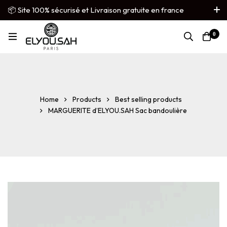
📦 Site 100% sécurisé et Livraison gratuite en france
métropolitaine
0
French
▼
Home
Products
Best selling products
MARGUERITE d’ELYOU.SAH Sac bandoulière