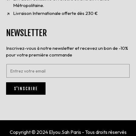
Métropolitaine.
Livraison Internationale offerte dès 230 €
NEWSLETTER
Inscrivez-vous à notre newsletter et recevez un bon de -10%
pour votre première commande
E
n
t
r
S'INSCRIRE
e
z
v
o
t
r
e
e
Copyright © 2024 Elyou.Sah Paris - Tous droits réservés
m