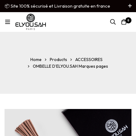
📦 Site 100% sécurisé et Livraison gratuite en france
métropolitaine
0
French
▼
Home
Products
ACCESSOIRES
OMBELLE D’ELYOU.SAH Marques pages