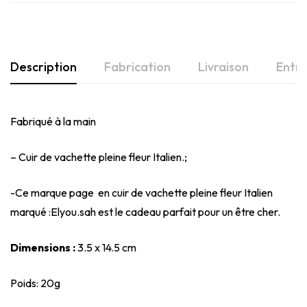
Description
Fabrication
Livraison
Entre
Fabriqué à la main
– Cuir de vachette pleine fleur Italien.;
-Ce marque page en cuir de vachette pleine fleur Italien
marqué :Elyou.sah est le cadeau parfait pour un être cher.
Dimensions :
3.5 x 14.5 cm
Poids: 20g