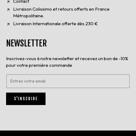
Contact
Livraison Colissimo et retours offerts en France
Métropolitaine.
Livraison Internationale offerte dès 230 €
NEWSLETTER
Inscrivez-vous à notre newsletter et recevez un bon de -10%
pour votre première commande
E
n
t
r
S'INSCRIRE
e
z
v
o
t
r
e