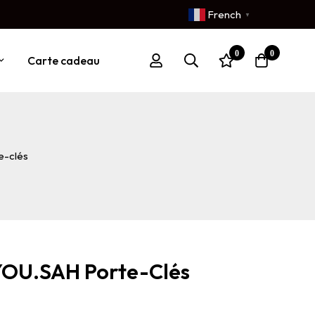
French
▼
0
0
Carte cadeau
-clés
OU.SAH Porte-Clés