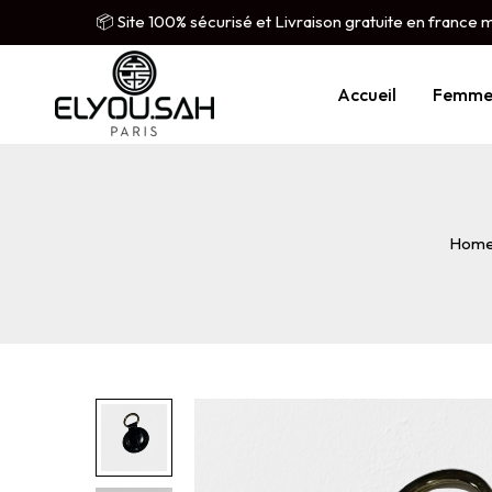
📦 Site 100% sécurisé et Livraison gratuite en france 
Accueil
Femm
Hom