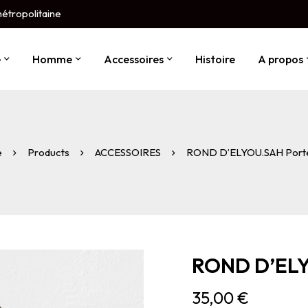
métropolitaine
e
Homme
Accessoires
Histoire
A propos
e
Products
ACCESSOIRES
ROND D’ELYOU.SAH Porte
ROND D’ELY
35,00
€