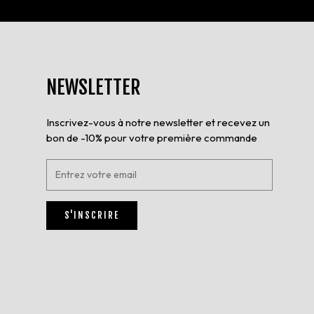
NEWSLETTER
Inscrivez-vous à notre newsletter et recevez un
bon de -10% pour votre première commande
E
n
t
r
S'INSCRIRE
e
z
v
o
t
r
e
e