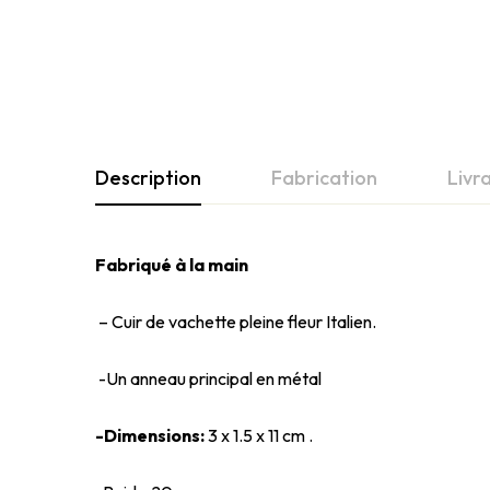
Description
Fabrication
Livr
Fabriqué à la main
– Cuir de vachette pleine fleur Italien.
-Un anneau principal en métal
-Dimensions:
3 x 1.5 x 11 cm .