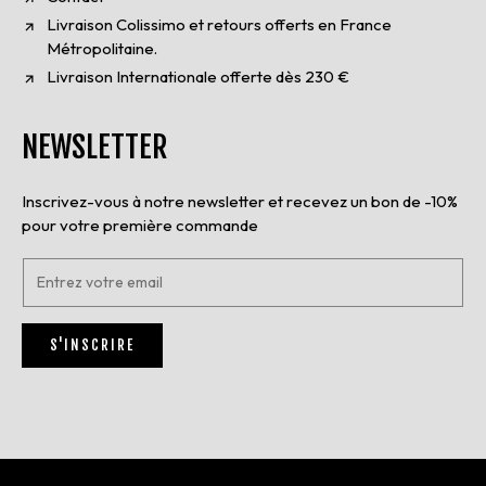
Livraison Colissimo et retours offerts en France
Métropolitaine.
Livraison Internationale offerte dès 230 €
NEWSLETTER
Inscrivez-vous à notre newsletter et recevez un bon de -10%
pour votre première commande
E
n
t
r
S'INSCRIRE
e
z
v
o
t
r
e