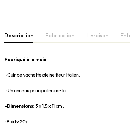
Description
Fabrication
Livraison
Entre
Fabriqué à la main
-Cuir de vachette pleine fleur Italien.
-Un anneau principal en métal
-Dimensions:
3 x 1.5 x 11 cm .
-Poids: 20g