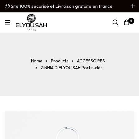
📦 Site 100% sécurisé et Livraison gratuite en france
métropolitaine
0
French
▼
Home
Products
ACCESSOIRES
ZINNIA D’ELYOU.SAH Porte-clés.