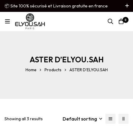
📦 Site 100% sécurisé et Livraison gratuite en france
métropolitaine
0
French
▼
ASTER D’ELYOU.SAH
Home
Products
ASTER D’ELYOU.SAH
Default sorting
Showing all 3 results