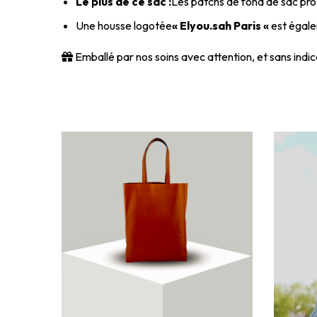
Le plus de ce sac :
Les patchs de fond de sac prot
Une housse logotée
« Elyou.sah Paris «
est égalem
Emballé par nos soins avec attention, et sans indica