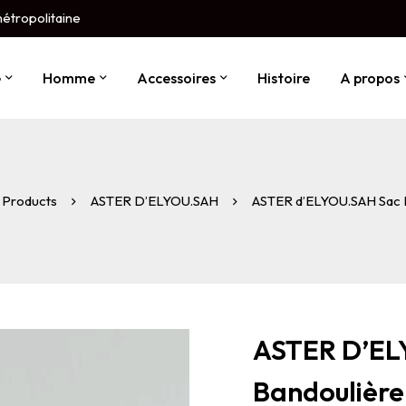
métropolitaine
e
Homme
Accessoires
Histoire
A propos
Products
ASTER D’ELYOU.SAH
ASTER d’ELYOU.SAH Sac 
ASTER D’EL
Bandoulière