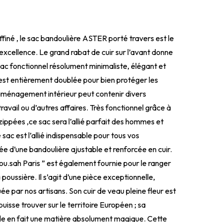
ffiné , le sac bandoulière ASTER porté travers est le
 excellence. Le grand rabat de cuir sur l’avant donne
sac fonctionnel résolument minimaliste, élégant et
l est entièrement doublée pour bien protéger les
L’aménagement intérieur peut contenir divers
avail ou d’autres affaires. Très fonctionnel grâce à
ppées ,ce sac sera l’allié parfait des hommes et
ac est l’allié indispensable pour tous vos
ée d’une bandoulière ajustable et renforcée en cuir.
u.sah Paris ” est également fournie pour le ranger
 poussière. Il s’agit d’une pièce exceptionnelle,
e par nos artisans. Son cuir de veau pleine fleur est
 puisse trouver sur le territoire Européen ; sa
le en fait une matière absolument magique. Cette