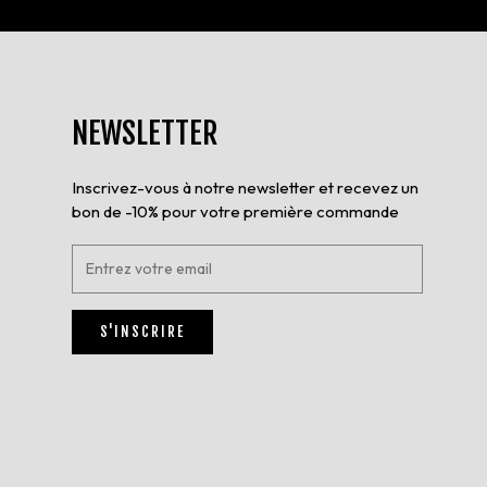
NEWSLETTER
Inscrivez-vous à notre newsletter et recevez un
bon de -10% pour votre première commande
E
n
t
r
S'INSCRIRE
e
z
v
o
t
r
e
e