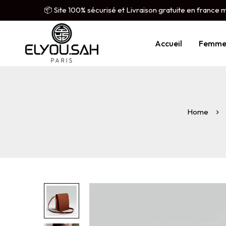
📦 Site 100% sécurisé et Livraison gratuite en france 
Accueil
Femm
Home