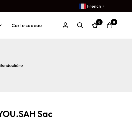
French
▼
0
0
Carte cadeau
Bandoulière
YOU.SAH Sac