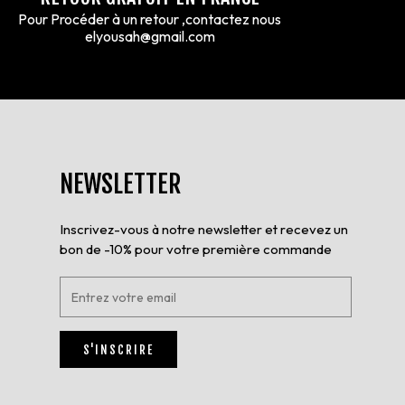
Pour Procéder à un retour ,contactez nous
elyousah@gmail.com
NEWSLETTER
Inscrivez-vous à notre newsletter et recevez un
bon de -10% pour votre première commande
E
n
t
r
S'INSCRIRE
e
z
v
o