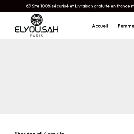
📦 Site 100% sécurisé et Livraison gratuite en france 
Accueil
Femm
Showing all 4 results