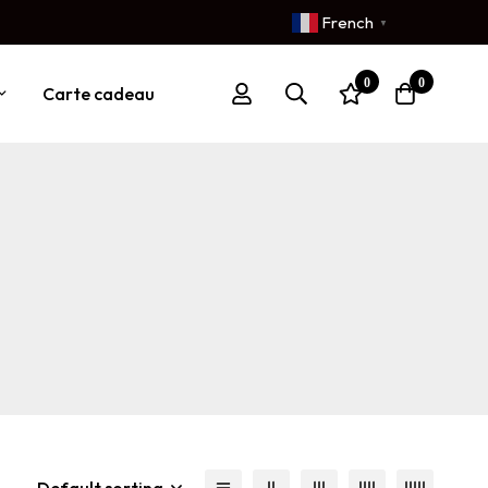
French
▼
0
0
Carte cadeau
Default sorting