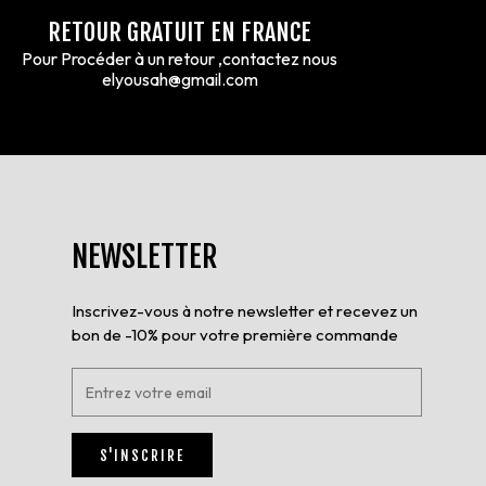
RETOUR GRATUIT EN FRANCE
Pour Procéder à un retour ,contactez nous
elyousah@gmail.com
NEWSLETTER
Inscrivez-vous à notre newsletter et recevez un
bon de -10% pour votre première commande
E
n
t
r
S'INSCRIRE
e
z