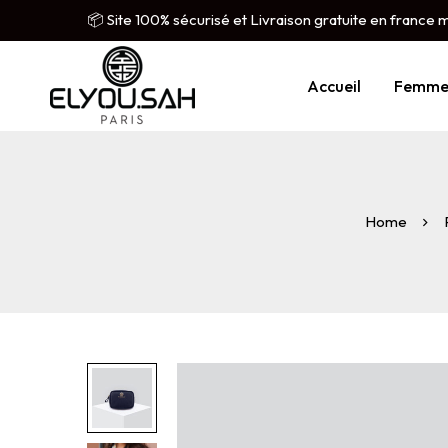
📦 Site 100% sécurisé et Livraison gratuite en france 
Accueil
Femm
Home