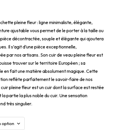
hette pleine fleur : ligne minimaliste, élégante,
nture ajustable vous permet de le porter à la taille ou
 pièce décontractée, souple et élégante qui ajoutera
es. Il s’agit d’une pièce exceptionnelle,
e par nos artisans. Son cuir de veau pleine fleur est
 puisse trouver sur le territoire Européen ; sa
le en fait une matière absolument magique. Cette
ion reflète parfaitement le savoir-faire de nos
cuir pleine fleur est un cuir dont la surface est restée
t la partie la plus noble du cuir. Une sensation
nd très singulier.