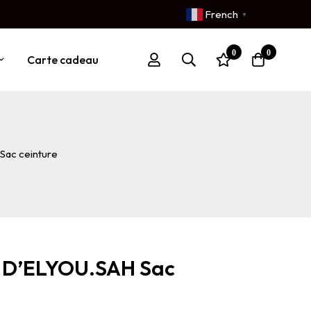
French
▼
0
0
Carte cadeau
ac ceinture
D’ELYOU.SAH Sac