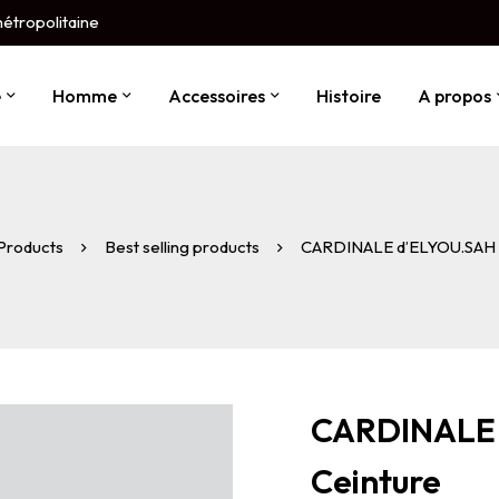
métropolitaine
e
Homme
Accessoires
Histoire
A propos
Products
Best selling products
CARDINALE d’ELYOU.SAH S
CARDINALE 
Ceinture