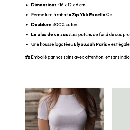
Dimensions :
16 x 12 x 6 cm
Fermeture à rabat
« Zip Ykk Excella© »
Doublure :
100% coton.
Le plus de ce sac :
Les patchs de fond de sac prot
Une housse logotée
« Elyou.sah Paris «
est égalem
Emballé par nos soins avec attention, et sans indica