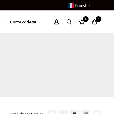
French
▼
0
0
Carte cadeau
Default sorting