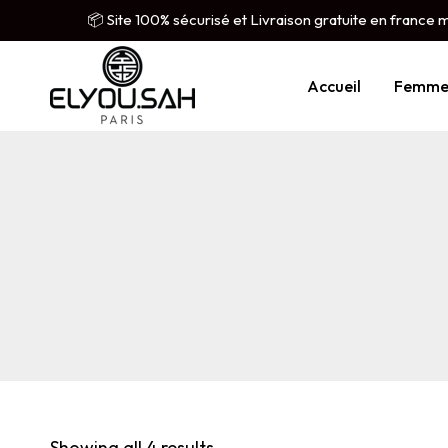
📦 Site 100% sécurisé et Livraison gratuite en france 
Accueil
Femm
Showing all 4 results