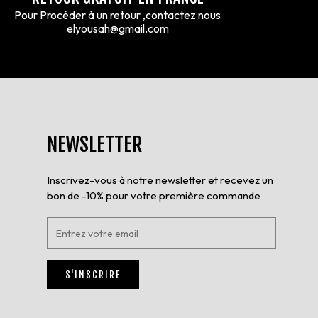
Pour Procéder à un retour ,contactez nous
elyousah@gmail.com
NEWSLETTER
Inscrivez-vous à notre newsletter et recevez un
bon de -10% pour votre première commande
E
n
t
r
S'INSCRIRE
e
z
v
o