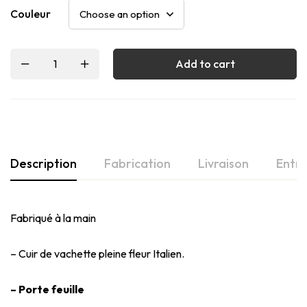
Couleur
Add to cart
Description
Fabrication
Livraison
Entre
Fabriqué à la main
– Cuir de vachette pleine fleur Italien.
– Porte feuille