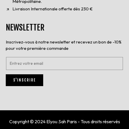
Métropolitaine.
Livraison Internationale offerte dès 230 €
NEWSLETTER
Inscrivez-vous à notre newsletter et recevez un bon de -10%
pour votre première commande
E
n
t
r
S'INSCRIRE
e
z
v
o
t
r
e
e
Copyright © 2024 Elyou.Sah Paris - Tous droits réservés
m