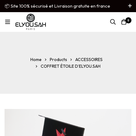
📦 Site 100% sécurisé et Livraison gratuite en france
métropolitaine
0
French
▼
Home
Products
ACCESSOIRES
COFFRET ÉTOILE D’ELYOU.SAH