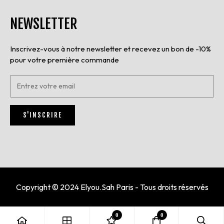
NEWSLETTER
Inscrivez-vous à notre newsletter et recevez un bon de -10%
pour votre première commande
E
n
t
r
S'INSCRIRE
e
z
v
o
t
r
e
e
Copyright © 2024 Elyou.Sah Paris - Tous droits réservés
m
a
i
0
0
l