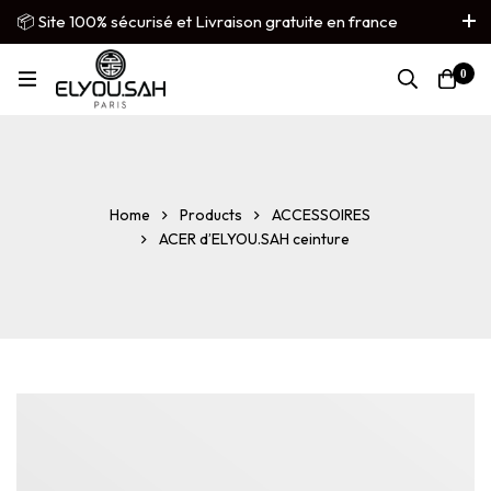
📦 Site 100% sécurisé et Livraison gratuite en france
métropolitaine
0
French
▼
Home
Products
ACCESSOIRES
ACER d’ELYOU.SAH ceinture