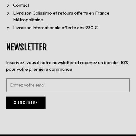
Contact
Livraison Colissimo et retours offerts en France
Métropolitaine.
Livraison Internationale offerte dès 230 €
NEWSLETTER
Inscrivez-vous à notre newsletter et recevez un bon de -10%
pour votre première commande
E
n
t
r
S'INSCRIRE
e
z
v
o
t
r