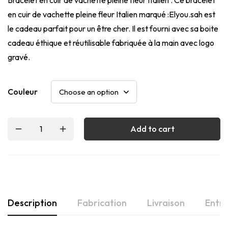
en cuir de vachette pleine fleur Italien marqué :Elyou.sah est
le cadeau parfait pour un être cher. Il est fourni avec sa boite
cadeau éthique et réutilisable fabriquée à la main avec logo
gravé.
Couleur
Add to cart
Description
Fabrication
Livraison
Entre