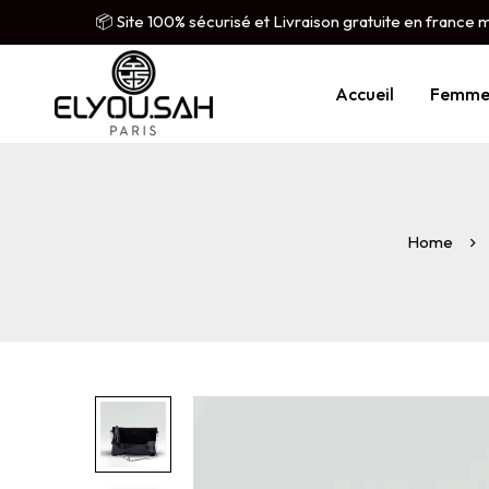
📦 Site 100% sécurisé et Livraison gratuite en france 
Accueil
Femm
Home