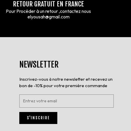
RETOUR GRATUIT EN FRANCE
Pour Procéder à un retour ,contactez nous
elyousah@gmail.com
NEWSLETTER
Inscrivez-vous à notre newsletter et recevez un
bon de -10% pour votre première commande
E
n
t
r
S'INSCRIRE
e
z
v