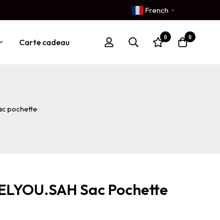
French
▼
0
0
Carte cadeau
c pochette
ELYOU.SAH Sac Pochette