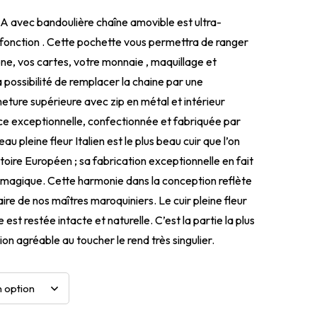
avec bandoulière chaîne amovible est ultra-
ifonction . Cette pochette vous permettra de ranger
ne, vos cartes, votre monnaie , maquillage et
 possibilité de remplacer la chaine par une
meture supérieure avec zip en métal et intérieur
ièce exceptionnelle, confectionnée et fabriquée par
eau pleine fleur Italien est le plus beau cuir que l’on
ritoire Européen ; sa fabrication exceptionnelle en fait
magique. Cette harmonie dans la conception reflète
ire de nos maîtres maroquiniers. Le cuir pleine fleur
e est restée intacte et naturelle. C’est la partie la plus
ion agréable au toucher le rend très singulier.