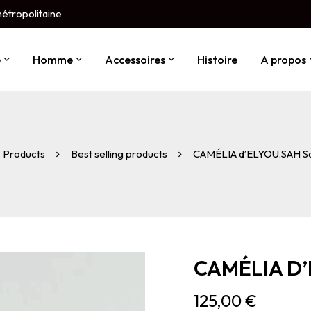
métropolitaine
e
Homme
Accessoires
Histoire
A propos
Products
Best selling products
CAMÉLIA d’ELYOU.SAH Sa
CAMÉLIA D’
125,00
€