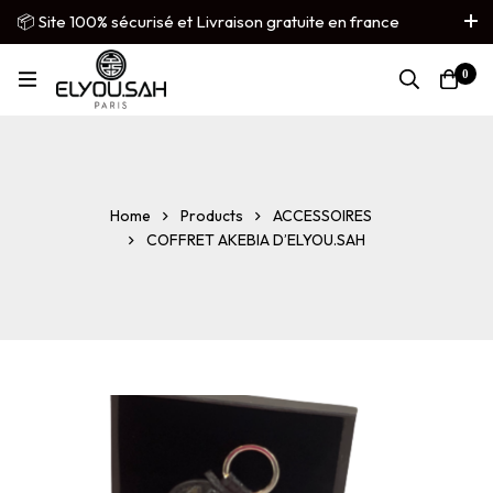
📦 Site 100% sécurisé et Livraison gratuite en france
métropolitaine
0
French
▼
Home
Products
ACCESSOIRES
COFFRET AKEBIA D’ELYOU.SAH