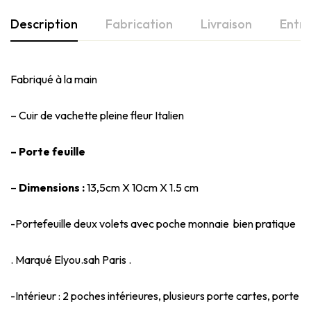
Description
Fabrication
Livraison
Entre
Fabriqué à la main
– Cuir de vachette pleine fleur Italien
– Porte feuille
–
Dimensions :
13,5cm X 10cm X 1.5 cm
-Portefeuille deux volets avec poche monnaie bien pratique
. Marqué Elyou.sah Paris .
-Intérieur : 2 poches intérieures, plusieurs porte cartes, porte