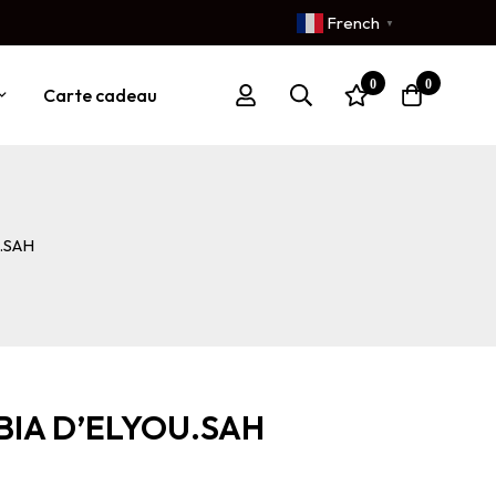
French
▼
0
0
Carte cadeau
.SAH
EBIA D’ELYOU.SAH