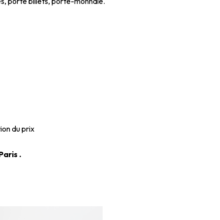
es, porte billets, porte-monnaie.
ion du prix
aris .