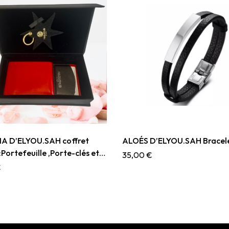
A D’ELYOU.SAH coffret
ALOÉS D’ELYOU.SAH Bracel
Portefeuille ,Porte-clés et
35,00
€
artes
€