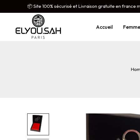
📦 Site 100% sécurisé et Livraison gratuite en france 
Accueil
Femm
Ho