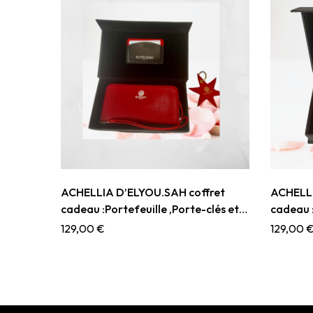
ACHELLIA D’ELYOU.SAH coffret
ACHELLI
cadeau :Portefeuille ,Porte-clés et
cadeau :
Porte cartes
Porte c
129,00
€
129,00