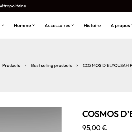
métropolitaine
e
Homme
Accessoires
Histoire
A propos
Products
Best selling products
COSMOS D’ELYOUSAH Po
COSMOS D’E
95,00
€