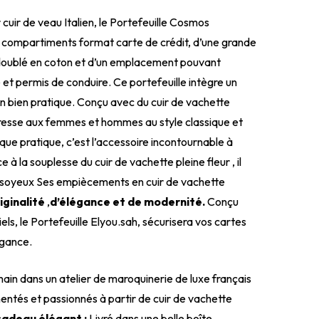
 cuir de veau Italien, le Portefeuille Cosmos
4 compartiments format carte de crédit, d’une grande
s doublé en coton et d’un emplacement pouvant
té et permis de conduire. Ce portefeuille intègre un
 bien pratique. Conçu avec du cuir de vachette
s’adresse aux femmes et hommes au style classique et
que pratique, c’est l’accessoire incontournable à
 à la souplesse du cuir de vachette pleine fleur , il
t soyeux Ses empiècements en cuir de vachette
iginalité
,
d’élégance et de modernité.
Conçu
els, le Portefeuille Elyou.sah, sécurisera vos cartes
égance.
ain dans un atelier de maroquinerie de luxe français
entés et passionnés à partir de cuir de vachette
cadeau élégant :
Livré dans une belle boîte