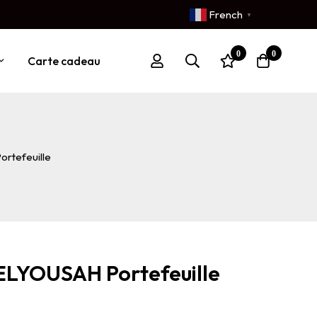
French
▼
0
0
Carte cadeau
rtefeuille
LYOUSAH Portefeuille