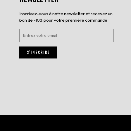
Inscrivez-vous à notre newsletter et recevez un
bon de -10% pour votre première commande
E
n
t
r
S'INSCRIRE
e
z
v
o
t
r
e
e
m
a
i
l
*