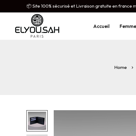
📦 Site 100% sécurisé et Livraison gratuite en france 
Accueil
Femm
Home