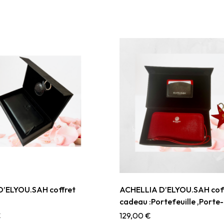
’ELYOU.SAH coffret
ACHELLIA D’ELYOU.SAH cof
cadeau :Portefeuille ,Porte-
Porte cartes
€
129,00
€