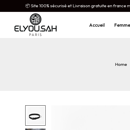
📦 Site 100% sécurisé et Livraison gratuite en france 
Accueil
Femm
Home