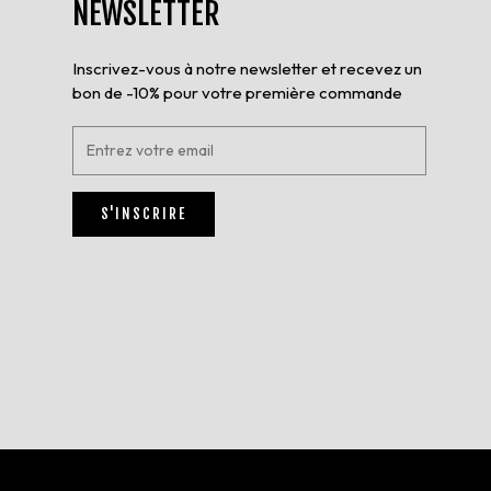
NEWSLETTER
Inscrivez-vous à notre newsletter et recevez un
bon de -10% pour votre première commande
E
n
t
r
S'INSCRIRE
e
z
v
o
t
r
e
e
m
a
i
l
*