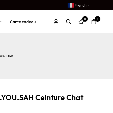
French
▼
0
0
Carte cadeau
re Chat
LYOU.SAH Ceinture Chat