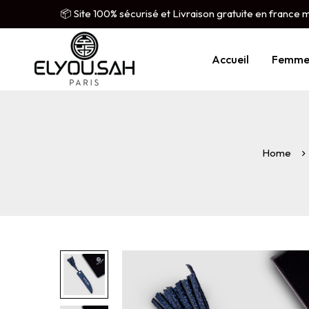
📦 Site 100% sécurisé et Livraison gratuite en france 
Accueil
Femm
Home