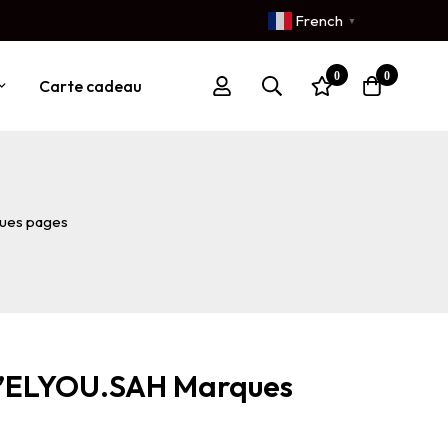
French
▼
0
0
Carte cadeau
ues pages
’ELYOU.SAH Marques