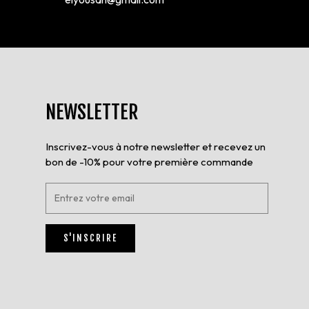
NEWSLETTER
Inscrivez-vous à notre newsletter et recevez un
bon de -10% pour votre première commande
E
n
t
r
S'INSCRIRE
e
z
v
o
t
r