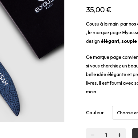
35,00
€
Cousu à la main par nos a
, le marque page Elyou.s
design
élégant, souple
Ce marque page convient 
si vous cherchiez un beau
belle idée élégante et p
livres. Il est fourni avec
main.
Couleur