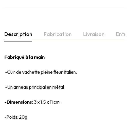
Description
Fabrication
Livraison
Entre
Fabriqué à la main
-Cuir de vachette pleine fleur Italien.
-Un anneau principal en métal
-Dimensions:
3 x 1.5 x 11 cm .
-Poids: 20g