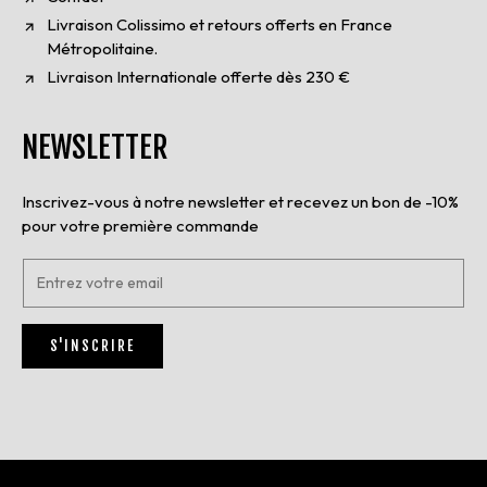
Livraison Colissimo et retours offerts en France
Métropolitaine.
Livraison Internationale offerte dès 230 €
NEWSLETTER
Inscrivez-vous à notre newsletter et recevez un bon de -10%
pour votre première commande
E
n
t
r
S'INSCRIRE
e
z
v
o
t
r
e