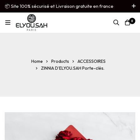
📦 Site 100% sécurisé et Livraison gratuite en france
métropolitaine
0
French
▼
Home
Products
ACCESSOIRES
ZINNIA D’ELYOU.SAH Porte-clés.