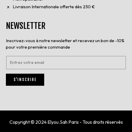
Livraison Internationale offerte dès 230 €
NEWSLETTER
Inscrivez-vous à notre newsletter et recevez un bon de -10%
pour votre première commande
E
n
t
r
S'INSCRIRE
e
z
v
o
t
r
e
e
Copyright © 2024 Elyou.Sah Paris - Tous droits réservés
m
a