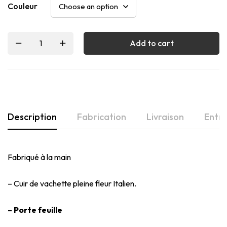
Couleur
Add to cart
Description
Fabrication
Livraison
Entre
Fabriqué à la main
– Cuir de vachette pleine fleur Italien.
– Porte feuille