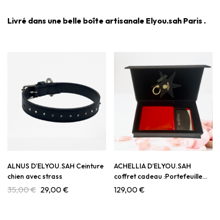
Livré dans une belle boîte artisanale Elyou.sah Paris .
ALNUS D’ELYOU.SAH Ceinture
ACHELLIA D’ELYOU.SAH
chien avec strass
coffret cadeau :Portefeuille
,Porte-clés et Porte cartes
35,00
€
29,00
€
129,00
€